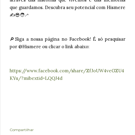
que guardamos. Descubra seu potencial com Hismere
✍️😎🧑‍🦯
🔎Siga a nossa página no Facebook! É só pesquisar
por @Hismere ou clicar o link abaixo:
https://www.facebook.com/share/ZfJoUW4veGZU4
KYu/?mibextid=LQQJ4d
Compartilhar