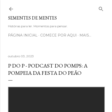
Pular para o conteúdo principal
SEMENTES DE MENTES
Histórias para ler. Momentos para pensar.
PÁGINA INICIAL
COMECE POR AQUI
MAIS…
outubro 03, 2023
P DO P - PODCAST DO POMPS: A
POMPEIA DA FESTA DO PEÃO