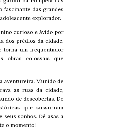
m garoto na Pompéia das
o fascinante das grandes
adolescente explorador.
nino curioso e ávido por
a dos prédios da cidade.
e torna um frequentador
as obras colossais que
ma aventureira. Munido de
rava as ruas da cidade,
mundo de descobertas. De
stóricas que sussurram
e seus sonhos. Dê asas a
ite o momento!