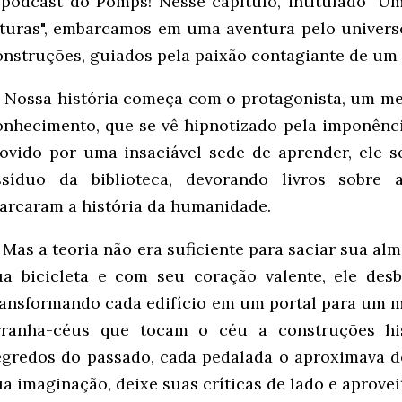
 podcast do Pomps! Nesse capítulo, intitulado "U
lturas", embarcamos em uma aventura pelo univers
onstruções, guiados pela paixão contagiante de um 
Nossa história começa com o protagonista, um me
onhecimento, que se vê hipnotizado pela imponênci
ovido por uma insaciável sede de aprender, ele s
ssíduo da biblioteca, devorando livros sobre 
arcaram a história da humanidade.
Mas a teoria não era suficiente para saciar sua al
ua bicicleta e com seu coração valente, ele desb
ransformando cada edifício em um portal para um 
rranha-céus que tocam o céu a construções hi
egredos do passado, cada pedalada o aproximava d
ua imaginação, deixe suas críticas de lado e aprove