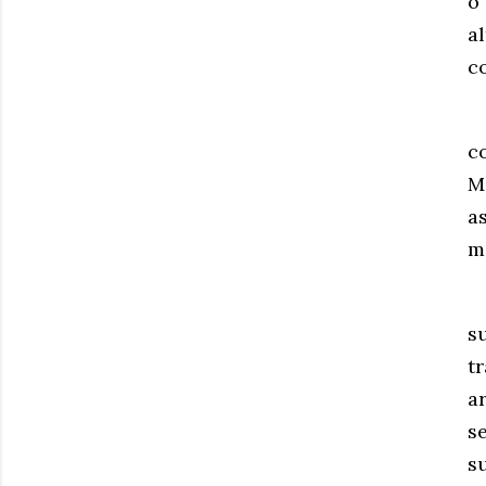
o
a
c
c
M
a
m
s
t
a
s
s